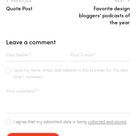
PREVIOUS
NEXT
Quote Post
Favorite design
bloggers’ podcasts of
the year
Leave a comment
Save my name, email, and website in this browser for the next
time I comment.
I agree that my submitted data is being
collected and stored
.