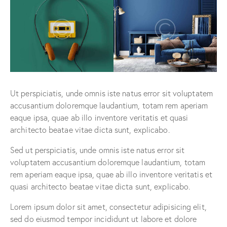
Ut perspiciatis, unde omnis iste natus error sit voluptatem
accusantium doloremque laudantium, totam rem aperiam
eaque ipsa, quae ab illo inventore veritatis et quasi
architecto beatae vitae dicta sunt, explicabo.
Sed ut perspiciatis, unde omnis iste natus error sit
voluptatem accusantium doloremque laudantium, totam
rem aperiam eaque ipsa, quae ab illo inventore veritatis et
quasi architecto beatae vitae dicta sunt, explicabo.
Lorem ipsum dolor sit amet, consectetur adipisicing elit,
sed do eiusmod tempor incididunt ut labore et dolore