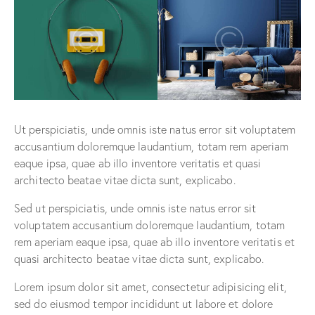
Ut perspiciatis, unde omnis iste natus error sit voluptatem
accusantium doloremque laudantium, totam rem aperiam
eaque ipsa, quae ab illo inventore veritatis et quasi
architecto beatae vitae dicta sunt, explicabo.
Sed ut perspiciatis, unde omnis iste natus error sit
voluptatem accusantium doloremque laudantium, totam
rem aperiam eaque ipsa, quae ab illo inventore veritatis et
quasi architecto beatae vitae dicta sunt, explicabo.
Lorem ipsum dolor sit amet, consectetur adipisicing elit,
sed do eiusmod tempor incididunt ut labore et dolore