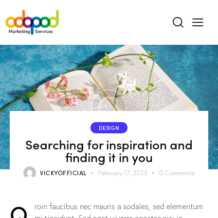
DESIGN
Searching for inspiration and
finding it in you
VICKYOFFICIAL
February 17, 2023
0
Comments
Q
roin faucibus nec mauris a sodales, sed elementum